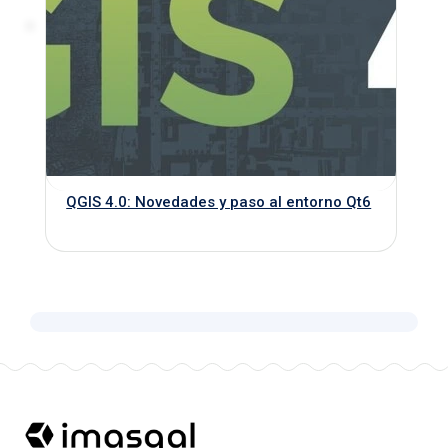
QGIS 4.0: Novedades y paso al entorno Qt6