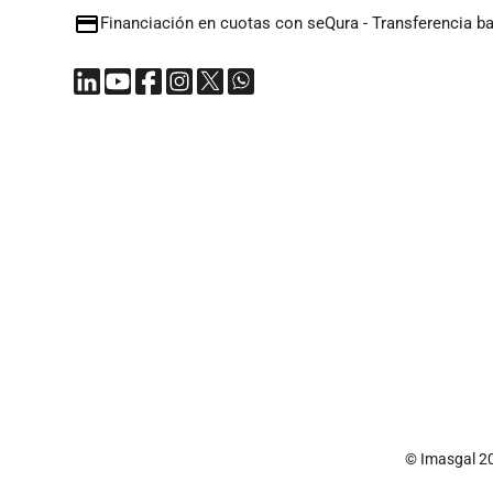
Financiación en cuotas con seQura
-
Transferencia b
© Imasgal 2