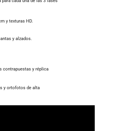
 para cada una de las 3 fases
m y texturas HD.
lantas y alzados.
s contrapuestas y réplica
s y ortofotos de alta