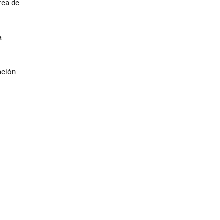
rea de
a
ación