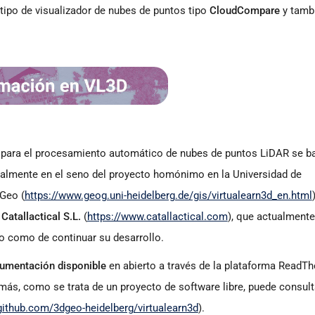
tipo de visualizador de nubes de puntos tipo
CloudCompare
y tambi
cial para el procesamiento automático de nubes de puntos LiDAR se b
ialmente en el seno del proyecto homónimo en la Universidad de
DGeo (
https://www.geog.uni-heidelberg.de/gis/virtualearn3d_en.html
a
Catallactical S.L.
(
https://www.catallactical.com
), que actualmente
do como de continuar su desarrollo.
umentación disponible
en abierto a través de la plataforma ReadT
más, como se trata de un proyecto de software libre, puede consult
/github.com/3dgeo-heidelberg/virtualearn3d
).