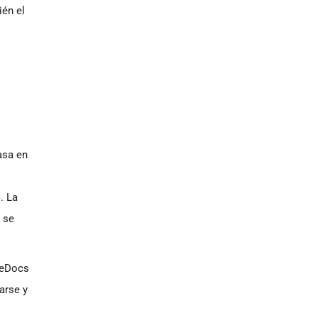
én el
asa en
). La
 se
heDocs
arse y