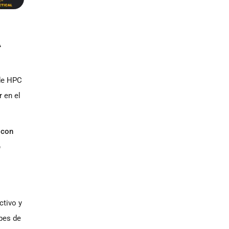
A
 de HPC
r en el
 con
e
ctivo y
bes de