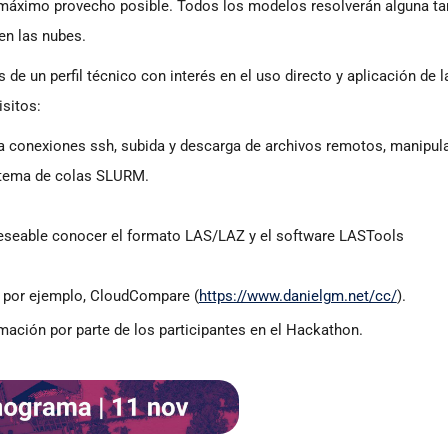
 el máximo provecho posible. Todos los modelos resolverán alguna ta
en las nubes.
de un perfil técnico con interés en el uso directo y aplicación de l
isitos:
a conexiones ssh, subida y descarga de archivos remotos, manipul
sistema de colas SLURM.
deseable conocer el formato LAS/LAZ y el software LASTools
, por ejemplo, CloudCompare (
https://www.danielgm.net/cc/
).
ación por parte de los participantes en el Hackathon.