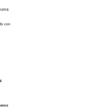
istirá
ndo con
4
menos