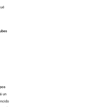
qué
nubes
upos
á un
encido