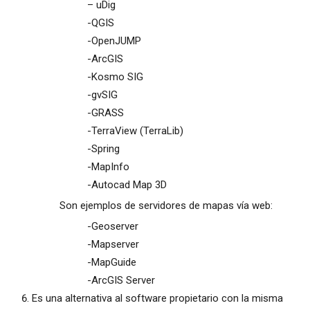
– uDig
-QGIS
-OpenJUMP
-ArcGIS
-Kosmo SIG
-gvSIG
-GRASS
-TerraView (TerraLib)
-Spring
-MapInfo
-Autocad Map 3D
Son ejemplos de servidores de mapas vía web:
-Geoserver
-Mapserver
-MapGuide
-ArcGIS Server
Es una alternativa al software propietario con la misma