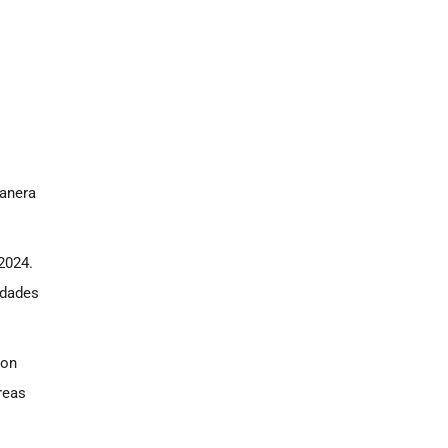
manera
2024.
idades
ron
reas