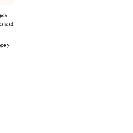
gida
calidad
ype
y