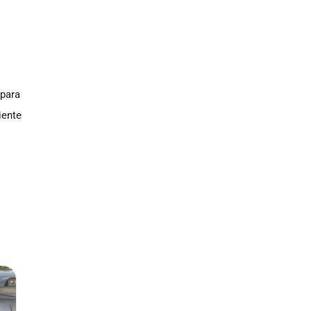
l
 para
iente