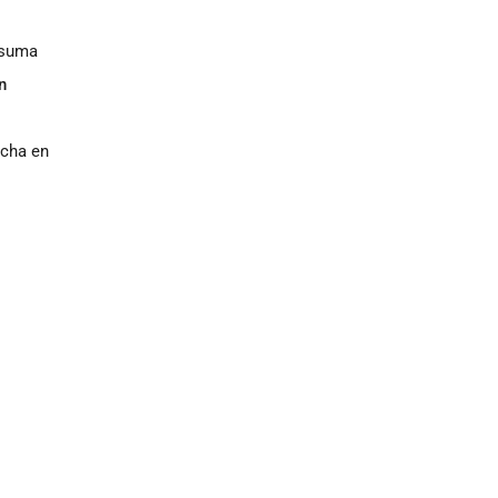
 suma
n
ocha en