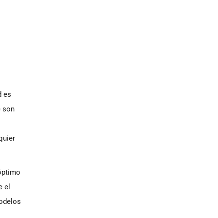
d es
e son
quier
 óptimo
e el
modelos