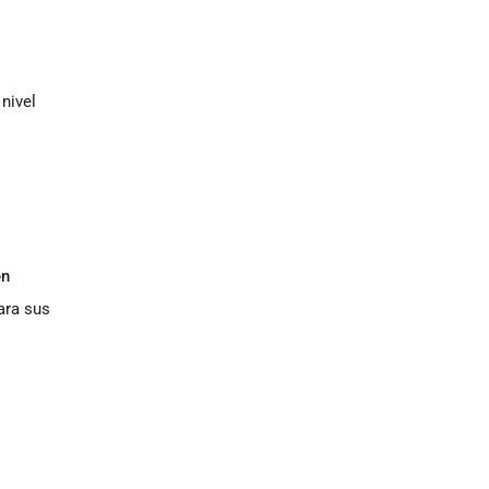
nivel
en
ara sus