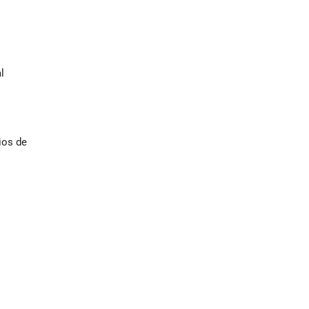
l
ios de